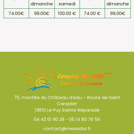
dimanche
samedi
dimanche
74.00€
99.00€
100.00 €
74.00 €
99.00€
70, montée du Château d’eau – Route de Saint
Canadet
13610 Le Puy Sainte Réparade
04 42 61 90 28
-
06 14 83 76 56
contact@messidor.fr