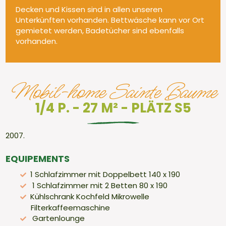
Decken und Kissen sind in allen unseren
Unterkünften vorhanden. Bettwäsche kann vor Ort
gemietet werden, Badetücher sind ebenfalls
vorhanden.
Mobil-home Sainte Baume
1/4 P. - 27 M² - PLÄTZ S5
2007.
EQUIPEMENTS
1 Schlafzimmer mit Doppelbett 140 x 190
1 Schlafzimmer mit 2 Betten 80 x 190
Kühlschrank Kochfeld Mikrowelle
Filterkaffeemaschine
Gartenlounge